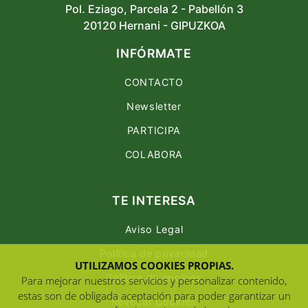
Pol. Eziago, Parcela 2 - Pabellón 3
20120 Hernani - GIPUZKOA
INFÓRMATE
CONTACTO
Newsletter
PARTICIPA
COLABORA
TE INTERESA
Aviso Legal
Política de privacidad
UTILIZAMOS COOKIES PROPIAS.
Política de cookies
Para mejorar nuestros servicios y personalizar contenido,
estas son de obligada aceptación para poder garantizar un
Revocar Cookies